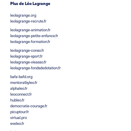
Plus de Léo Lagrange
leolagrange.org
leolagrange-recrute.fr
leolagrange-animation.fr
leolagrange-petite-enfance.fr
leolagrange-formation.fr
leolagrange-conso.fr
leolagrange-sport.fr
leolagrange-vieasso.fr
leolagrange-fondsdedotation.fr
bafa-bafd.org
mentoratbyleo.fr
alphaleo.fr
leoconnect.fr
hubleo.fr
democratie-courage.fr
picuptour.fr
virtual.pro
eveleo.fr