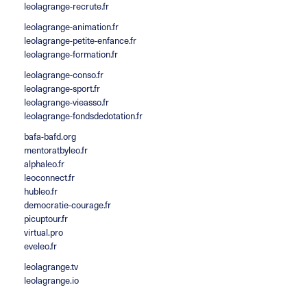
leolagrange-recrute.fr
leolagrange-animation.fr
leolagrange-petite-enfance.fr
leolagrange-formation.fr
leolagrange-conso.fr
leolagrange-sport.fr
leolagrange-vieasso.fr
leolagrange-fondsdedotation.fr
bafa-bafd.org
mentoratbyleo.fr
alphaleo.fr
leoconnect.fr
hubleo.fr
democratie-courage.fr
picuptour.fr
virtual.pro
eveleo.fr
leolagrange.tv
leolagrange.io