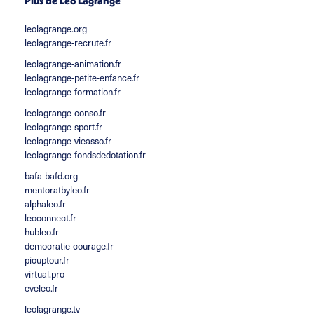
Plus de Léo Lagrange
leolagrange.org
leolagrange-recrute.fr
leolagrange-animation.fr
leolagrange-petite-enfance.fr
leolagrange-formation.fr
leolagrange-conso.fr
leolagrange-sport.fr
leolagrange-vieasso.fr
leolagrange-fondsdedotation.fr
bafa-bafd.org
mentoratbyleo.fr
alphaleo.fr
leoconnect.fr
hubleo.fr
democratie-courage.fr
picuptour.fr
virtual.pro
eveleo.fr
leolagrange.tv