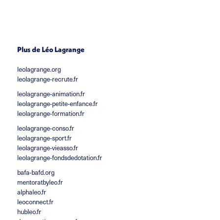
Plus de Léo Lagrange
leolagrange.org
leolagrange-recrute.fr
leolagrange-animation.fr
leolagrange-petite-enfance.fr
leolagrange-formation.fr
leolagrange-conso.fr
leolagrange-sport.fr
leolagrange-vieasso.fr
leolagrange-fondsdedotation.fr
bafa-bafd.org
mentoratbyleo.fr
alphaleo.fr
leoconnect.fr
hubleo.fr