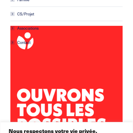
CS/Projet
Associations
Contact
Centre social Horizons
5 rue Sisley
29200 Brest
02 98 02 22 00
brest.horizons@leolagrange.org
Nous respectons votre vie privée.