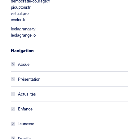
democratie-courage.fr
picuptour.fr
virtual.pro
eveleo.fr
leolagrange.tv
leolagrange.io
Navigation
Accueil
Présentation
Actualités
Enfance
Jeunesse
Famille