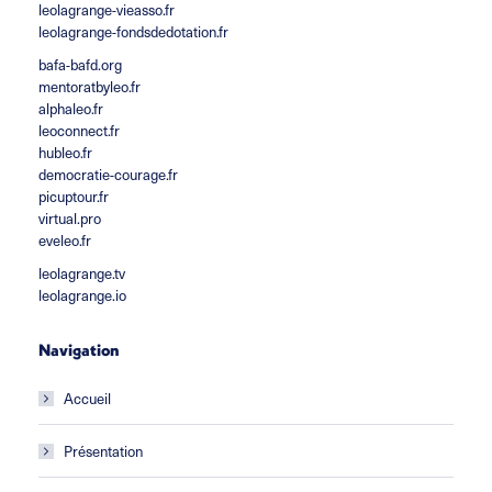
leolagrange-vieasso.fr
leolagrange-fondsdedotation.fr
bafa-bafd.org
mentoratbyleo.fr
alphaleo.fr
leoconnect.fr
hubleo.fr
democratie-courage.fr
picuptour.fr
virtual.pro
eveleo.fr
leolagrange.tv
leolagrange.io
Navigation
Accueil
Présentation