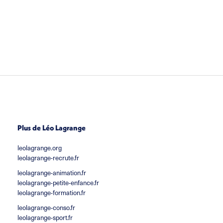
Plus de Léo Lagrange
leolagrange.org
leolagrange-recrute.fr
leolagrange-animation.fr
leolagrange-petite-enfance.fr
leolagrange-formation.fr
leolagrange-conso.fr
leolagrange-sport.fr