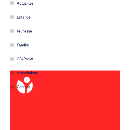
Actualités
Enfance
Jeunesse
Famille
CS/Projet
Associations
Contact
Centre social Horizons
5 rue Sisley
29200 Brest
02 98 02 22 00