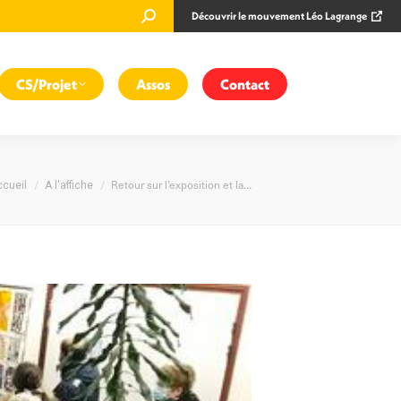
Recherche
Découvrir le mouvement Léo Lagrange
:
CS/Projet
Assos
Contact
ous êtes ici :
Retour sur l’exposition et la…
cueil
A l'affiche