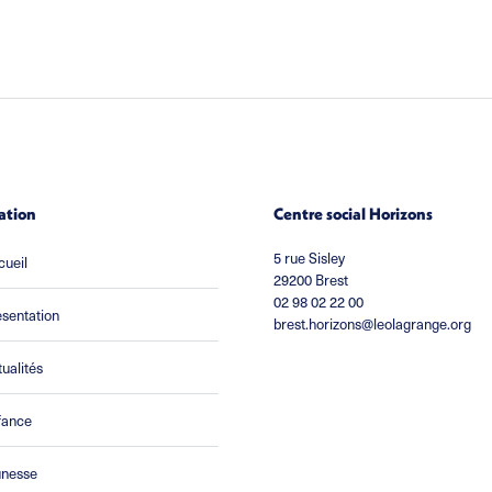
ation
Centre social Horizons
5 rue Sisley
cueil
29200 Brest
02 98 02 22 00
sentation
brest.horizons@leolagrange.org
ualités
fance
unesse