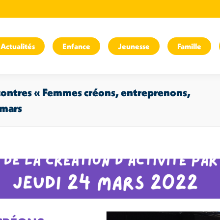
Actualités
Enfance
Jeunesse
Famille
ncontres « Femmes créons, entreprenons,
 mars