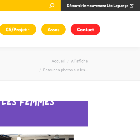
Recherche
Découvrir le mouvement Léo Lagrange
:
CS/Projet
Assos
Contact
Vous êtes ici :
Accueil
A l'affiche
Retour en photos sur les…