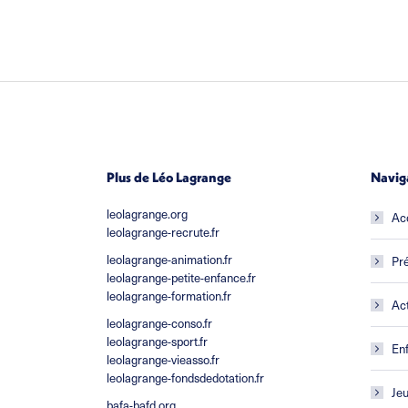
Plus de Léo Lagrange
Navig
leolagrange.org
Ac
leolagrange-recrute.fr
leolagrange-animation.fr
Pré
leolagrange-petite-enfance.fr
leolagrange-formation.fr
Act
leolagrange-conso.fr
leolagrange-sport.fr
En
leolagrange-vieasso.fr
leolagrange-fondsdedotation.fr
Je
bafa-bafd.org