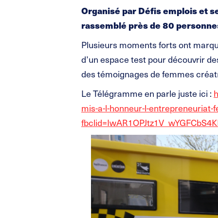
Organisé par Défis emplois et se
rassemblé près de 80 personnes
Plusieurs moments forts ont marqué
d’un espace test pour découvrir des
des témoignages de femmes créatri
Le Télégramme en parle juste ici :
h
mis-a-l-honneur-l-entrepreneuriat
fbclid=IwAR1OPJtz1V_wYGFCbS