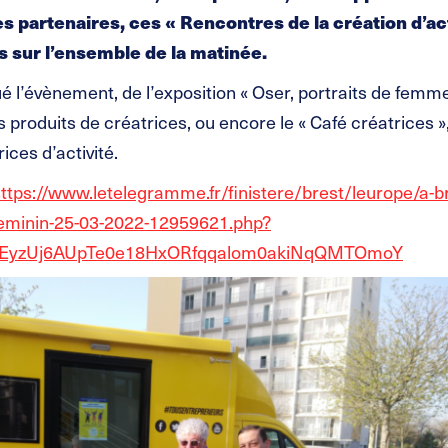
s partenaires, ces « Rencontres de la création d’ac
 sur l’ensemble de la matinée.
 l’évènement, de l’exposition « Oser, portraits de femm
 produits de créatrices, ou encore le « Café créatrices »
ces d’activité.
ttps://www.letelegramme.fr/finistere/brest/leurope/a-br
-feminin-25-03-2022-12959621.php?
4KEyzUj6AUpTe0e18HxORfqqalom0akiNqQMTOmoY