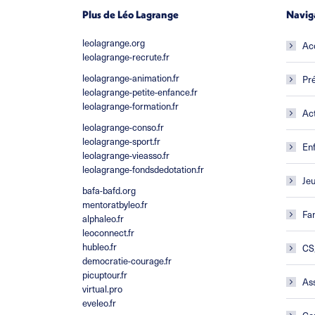
Plus de Léo Lagrange
Navig
leolagrange.org
Ac
leolagrange-recrute.fr
leolagrange-animation.fr
Pré
leolagrange-petite-enfance.fr
leolagrange-formation.fr
Act
leolagrange-conso.fr
leolagrange-sport.fr
En
leolagrange-vieasso.fr
leolagrange-fondsdedotation.fr
Je
bafa-bafd.org
mentoratbyleo.fr
Fam
alphaleo.fr
leoconnect.fr
hubleo.fr
CS
democratie-courage.fr
picuptour.fr
Ass
virtual.pro
eveleo.fr