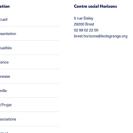
ation
Centre social Horizons
5 rue Sisley
cueil
29200 Brest
02 98 02 22 00
sentation
brest.horizons@leolagrange.org
ualités
fance
unesse
ille
/Projet
ociations