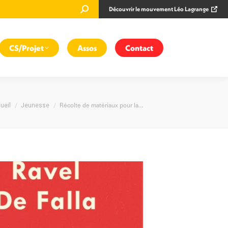
Recherche
Découvrir le mouvement Léo Lagrange
:
CS/Projet
Assos
Contact
us êtes ici :
Récolte de matériaux pour la…
ueil
Jeunesse