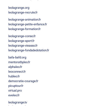
leolagrange.org
leolagrange-recrute.fr
leolagrange-animation.fr
leolagrange-petite-enfance.fr
leolagrange-formation.fr
leolagrange-conso.fr
leolagrange-sport.fr
leolagrange-vieasso.fr
leolagrange-fondsdedotation.fr
bafa-bafd.org
mentoratbyleo.fr
alphaleo.fr
leoconnect.fr
hubleo.fr
democratie-courage.fr
picuptour.fr
virtual.pro
eveleo.fr
leolagrange.tv