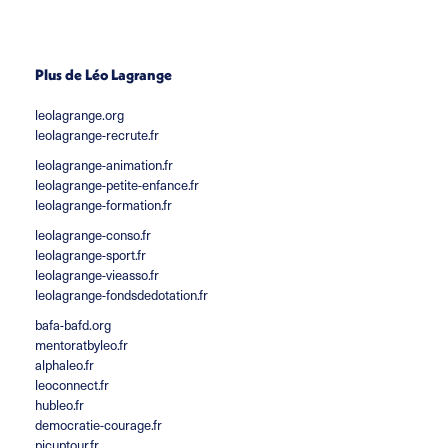
Plus de Léo Lagrange
leolagrange.org
leolagrange-recrute.fr
leolagrange-animation.fr
leolagrange-petite-enfance.fr
leolagrange-formation.fr
leolagrange-conso.fr
leolagrange-sport.fr
leolagrange-vieasso.fr
leolagrange-fondsdedotation.fr
bafa-bafd.org
mentoratbyleo.fr
alphaleo.fr
leoconnect.fr
hubleo.fr
democratie-courage.fr
picuptour.fr