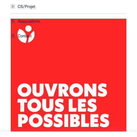
CS/Projet
Associations
Contact
Centre social Horizons
5 rue Sisley
29200 Brest
02 98 02 22 00
brest.horizons@leolagrange.org