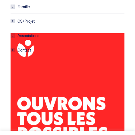
Famille
CS/Projet
Associations
Contact
Centre social Horizons
5 rue Sisley
29200 Brest
02 98 02 22 00
brest.horizons@leolagrange.org