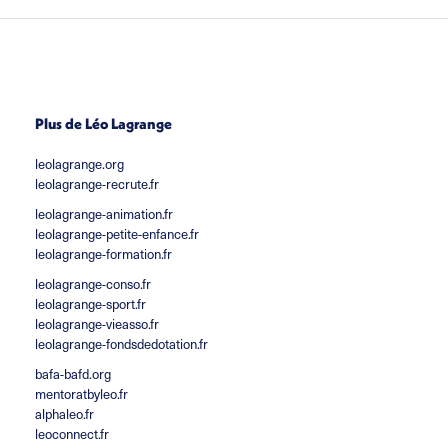
Plus de Léo Lagrange
leolagrange.org
leolagrange-recrute.fr
leolagrange-animation.fr
leolagrange-petite-enfance.fr
leolagrange-formation.fr
leolagrange-conso.fr
leolagrange-sport.fr
leolagrange-vieasso.fr
leolagrange-fondsdedotation.fr
bafa-bafd.org
mentoratbyleo.fr
alphaleo.fr
leoconnect.fr