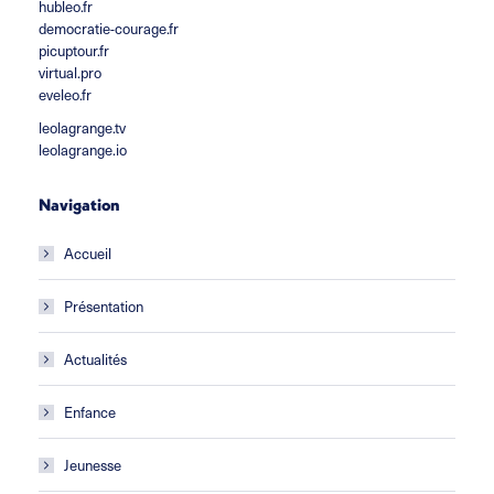
hubleo.fr
democratie-courage.fr
picuptour.fr
virtual.pro
eveleo.fr
leolagrange.tv
leolagrange.io
Navigation
Accueil
Présentation
Actualités
Enfance
Jeunesse