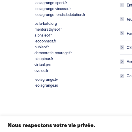
leolagrange-sport.fr
En
leolagrange-vieasso.fr
leolagrange-fondsdedotation.fr
Je
bafa-bafd.org
mentoratbyleo.fr
Fam
alphaleo.fr
leoconnect.fr
hubleo.fr
CS
democratie-courage.fr
picuptour.fr
Ass
virtual.pro
eveleo.fr
Co
leolagrange.tv
leolagrange.io
Nous respectons votre vie privée.