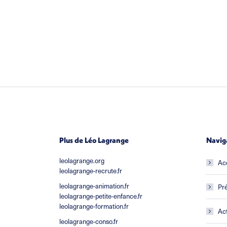
Plus de Léo Lagrange
Navig
leolagrange.org
Ac
leolagrange-recrute.fr
leolagrange-animation.fr
Pré
leolagrange-petite-enfance.fr
leolagrange-formation.fr
Act
leolagrange-conso.fr