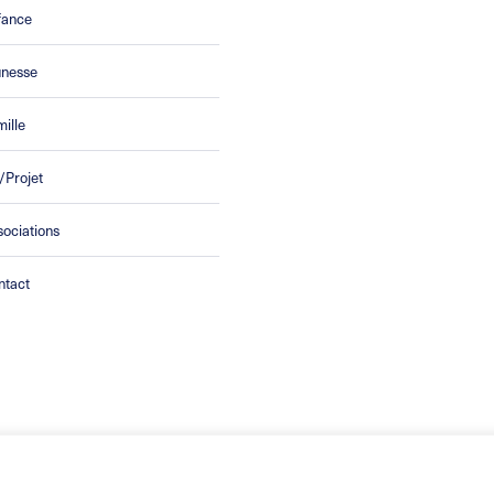
fance
unesse
ille
/Projet
ociations
ntact