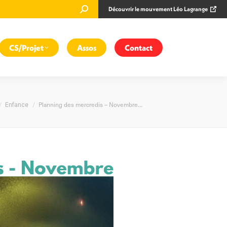
Recherche
Découvrir le mouvement Léo Lagrange
:
CS/Projet
Assos
Contact
es ici :
Planning des mercredis – Novembre…
Enfance