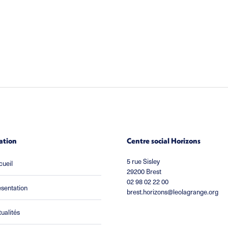
ation
Centre social Horizons
5 rue Sisley
cueil
29200 Brest
02 98 02 22 00
sentation
brest.horizons@leolagrange.org
ualités