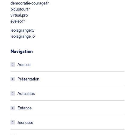
democratie-courage.fr
picuptour.fr
virtual.pro
eveleo.fr
leolagrange.tv
leolagrange.io
Navigation
Accueil
Présentation
Actualités
Enfance
Jeunesse