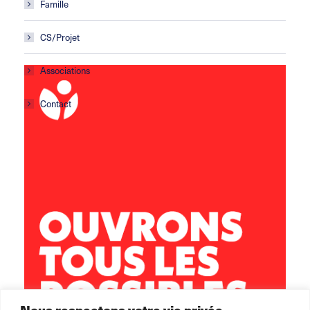
Famille
CS/Projet
Associations
Contact
Centre social Horizons
5 rue Sisley
29200 Brest
02 98 02 22 00
brest.horizons@leolagrange.org
Nous respectons votre vie privée.