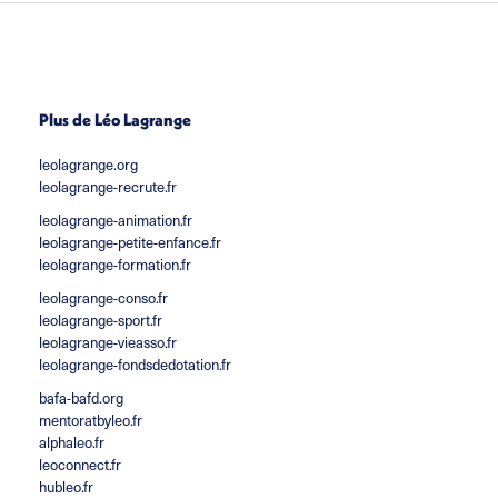
Plus de Léo Lagrange
leolagrange.org
leolagrange-recrute.fr
leolagrange-animation.fr
leolagrange-petite-enfance.fr
leolagrange-formation.fr
leolagrange-conso.fr
leolagrange-sport.fr
leolagrange-vieasso.fr
leolagrange-fondsdedotation.fr
bafa-bafd.org
mentoratbyleo.fr
alphaleo.fr
leoconnect.fr
hubleo.fr