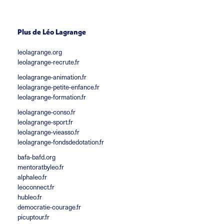
Plus de Léo Lagrange
leolagrange.org
leolagrange-recrute.fr
leolagrange-animation.fr
leolagrange-petite-enfance.fr
leolagrange-formation.fr
leolagrange-conso.fr
leolagrange-sport.fr
leolagrange-vieasso.fr
leolagrange-fondsdedotation.fr
bafa-bafd.org
mentoratbyleo.fr
alphaleo.fr
leoconnect.fr
hubleo.fr
democratie-courage.fr
picuptour.fr