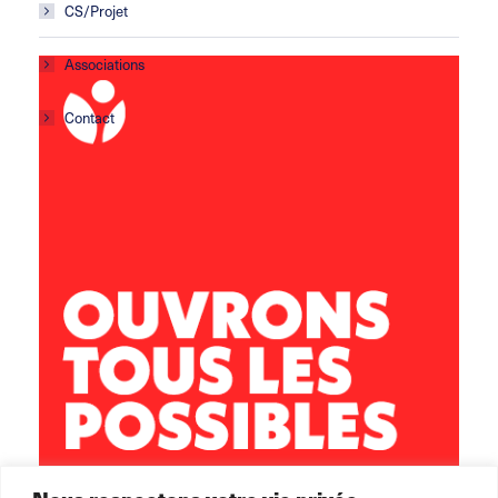
CS/Projet
Associations
Contact
Centre social Horizons
5 rue Sisley
29200 Brest
02 98 02 22 00
brest.horizons@leolagrange.org