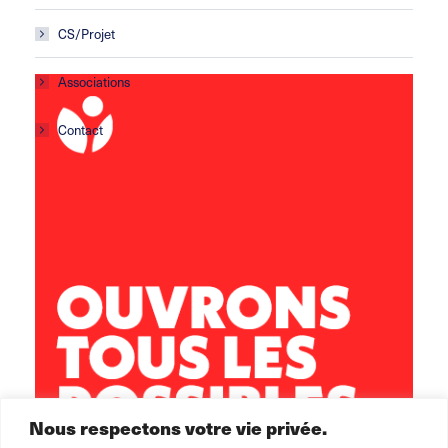
CS/Projet
Associations
Contact
Centre social Horizons
5 rue Sisley
29200 Brest
02 98 02 22 00
brest.horizons@leolagrange.org
Nous respectons votre vie privée.