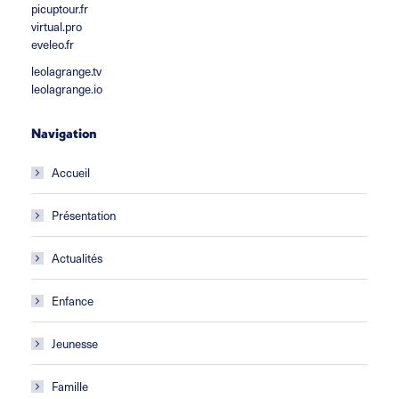
picuptour.fr
virtual.pro
eveleo.fr
leolagrange.tv
leolagrange.io
Navigation
Accueil
Présentation
Actualités
Enfance
Jeunesse
Famille