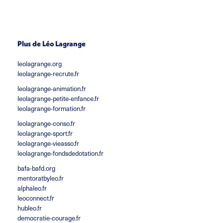
Plus de Léo Lagrange
leolagrange.org
leolagrange-recrute.fr
leolagrange-animation.fr
leolagrange-petite-enfance.fr
leolagrange-formation.fr
leolagrange-conso.fr
leolagrange-sport.fr
leolagrange-vieasso.fr
leolagrange-fondsdedotation.fr
bafa-bafd.org
mentoratbyleo.fr
alphaleo.fr
leoconnect.fr
hubleo.fr
democratie-courage.fr