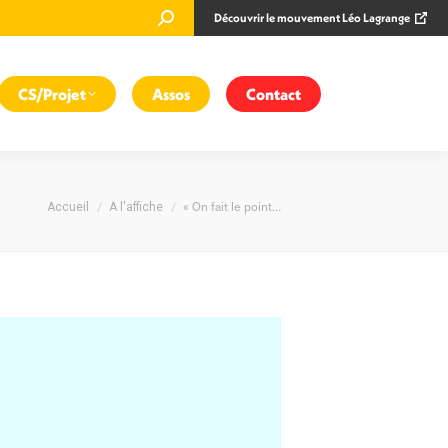
Recherche
Découvrir le mouvement Léo Lagrange
:
CS/Projet
Assos
Contact
Vous êtes ici :
« On fait le point…
Accueil
A l'affiche