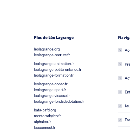
Plus de Léo Lagrange
Navig
leolagrange.org
Ac
leolagrange-recrute.fr
leolagrange-animation.fr
Pré
leolagrange-petite-enfance.fr
leolagrange-formation.fr
Act
leolagrange-conso.fr
leolagrange-sport.fr
En
leolagrange-vieasso.fr
leolagrange-fondsdedotation.fr
Je
bafa-bafd.org
mentoratbyleo.fr
Fam
alphaleo.fr
leoconnect.fr