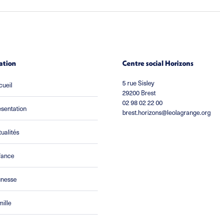
ation
Centre social Horizons
5 rue Sisley
cueil
29200 Brest
02 98 02 22 00
sentation
brest.horizons@leolagrange.org
ualités
fance
unesse
ille