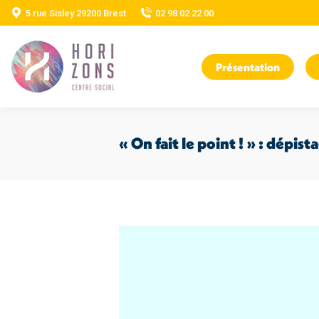
5 rue Sisley 29200 Brest
02 98 02 22 00
Présentation
« On fait le point ! » : dépis