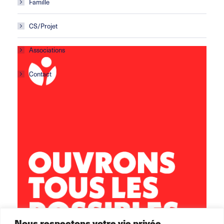
Famille
CS/Projet
Associations
Contact
Centre social Horizons
5 rue Sisley
29200 Brest
02 98 02 22 00
brest.horizons@leolagrange.org
Nous respectons votre vie privée.