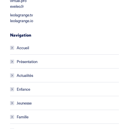
virtual.pro
eveleo.fr
leolagrange.tv
leolagrange.io
Navigation
Accueil
Présentation
Actualités
Enfance
Jeunesse
Famille