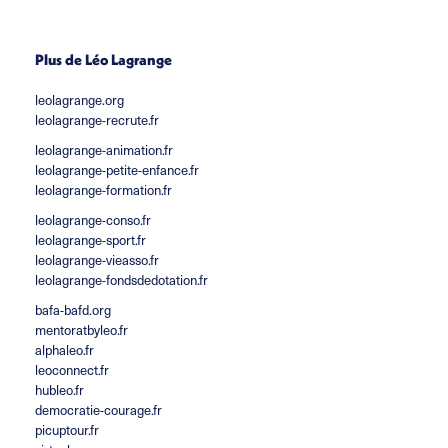
Plus de Léo Lagrange
leolagrange.org
leolagrange-recrute.fr
leolagrange-animation.fr
leolagrange-petite-enfance.fr
leolagrange-formation.fr
leolagrange-conso.fr
leolagrange-sport.fr
leolagrange-vieasso.fr
leolagrange-fondsdedotation.fr
bafa-bafd.org
mentoratbyleo.fr
alphaleo.fr
leoconnect.fr
hubleo.fr
democratie-courage.fr
picuptour.fr