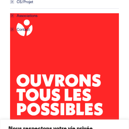
CS/Projet
Associations
Contact
Centre social Horizons
5 rue Sisley
29200 Brest
02 98 02 22 00
brest.horizons@leolagrange.org
Nous respectons votre vie privée.