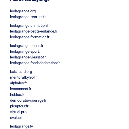
leolagrange.org
leolagrange-recrute.fr
leolagrange-animation.fr
leolagrange-petite-enfance.fr
leolagrange-formation.fr
leolagrange-conso.fr
leolagrange-sport.fr
leolagrange-vieasso.fr
leolagrange-fondsdedotation.fr
bafa-bafd.org
mentoratbyleo.fr
alphaleo.fr
leoconnect.fr
hubleo.fr
democratie-courage.fr
picuptour.fr
virtual.pro
eveleo.fr
leolagrange.tv