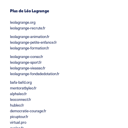
Plus de Léo Lagrange
leolagrange.org
leolagrange-recrute.fr
leolagrange-animation.fr
leolagrange-petite-enfance.fr
leolagrange-formation.fr
leolagrange-conso.fr
leolagrange-sport.fr
leolagrange-vieasso.fr
leolagrange-fondsdedotation.fr
bafa-bafd.org
mentoratbyleo.fr
alphaleo.fr
leoconnect.fr
hubleo.fr
democratie-courage.fr
picuptour.fr
virtual.pro
eveleo.fr