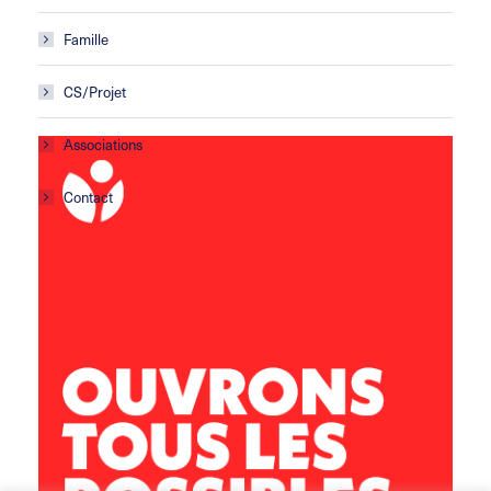
Famille
CS/Projet
Associations
Contact
Centre social Horizons
5 rue Sisley
29200 Brest
02 98 02 22 00
brest.horizons@leolagrange.org