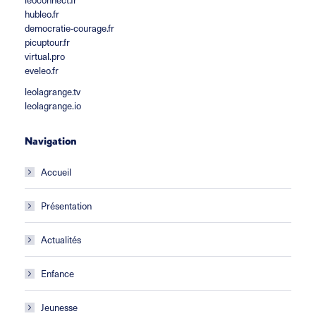
hubleo.fr
democratie-courage.fr
picuptour.fr
virtual.pro
eveleo.fr
leolagrange.tv
leolagrange.io
Navigation
Accueil
Présentation
Actualités
Enfance
Jeunesse