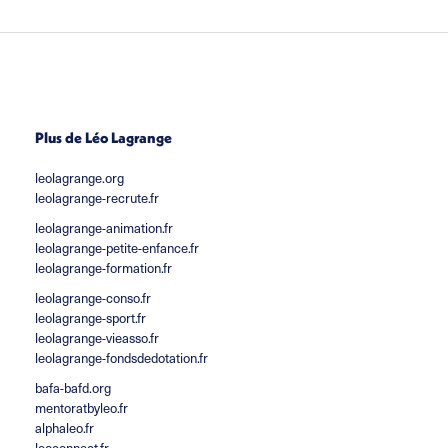
Plus de Léo Lagrange
leolagrange.org
leolagrange-recrute.fr
leolagrange-animation.fr
leolagrange-petite-enfance.fr
leolagrange-formation.fr
leolagrange-conso.fr
leolagrange-sport.fr
leolagrange-vieasso.fr
leolagrange-fondsdedotation.fr
bafa-bafd.org
mentoratbyleo.fr
alphaleo.fr
leoconnect.fr