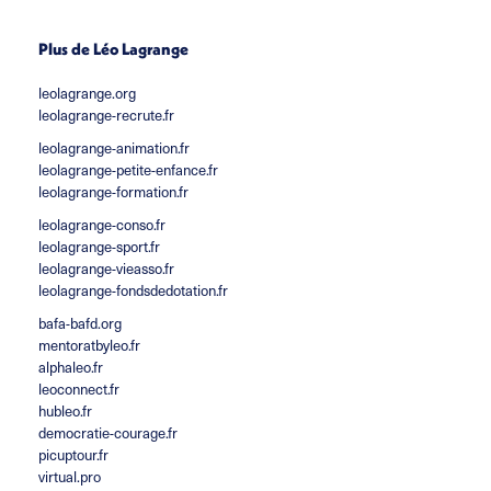
Plus de Léo Lagrange
leolagrange.org
leolagrange-recrute.fr
leolagrange-animation.fr
leolagrange-petite-enfance.fr
leolagrange-formation.fr
leolagrange-conso.fr
leolagrange-sport.fr
leolagrange-vieasso.fr
leolagrange-fondsdedotation.fr
bafa-bafd.org
mentoratbyleo.fr
alphaleo.fr
leoconnect.fr
hubleo.fr
democratie-courage.fr
picuptour.fr
virtual.pro