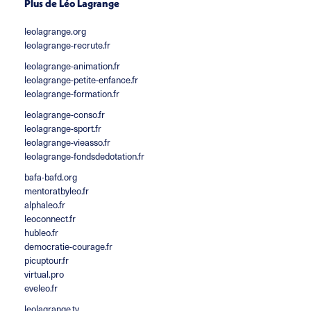
Plus de Léo Lagrange
leolagrange.org
leolagrange-recrute.fr
leolagrange-animation.fr
leolagrange-petite-enfance.fr
leolagrange-formation.fr
leolagrange-conso.fr
leolagrange-sport.fr
leolagrange-vieasso.fr
leolagrange-fondsdedotation.fr
bafa-bafd.org
mentoratbyleo.fr
alphaleo.fr
leoconnect.fr
hubleo.fr
democratie-courage.fr
picuptour.fr
virtual.pro
eveleo.fr
leolagrange.tv