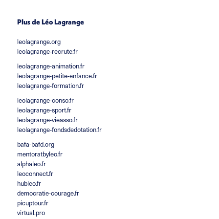
Plus de Léo Lagrange
leolagrange.org
leolagrange-recrute.fr
leolagrange-animation.fr
leolagrange-petite-enfance.fr
leolagrange-formation.fr
leolagrange-conso.fr
leolagrange-sport.fr
leolagrange-vieasso.fr
leolagrange-fondsdedotation.fr
bafa-bafd.org
mentoratbyleo.fr
alphaleo.fr
leoconnect.fr
hubleo.fr
democratie-courage.fr
picuptour.fr
virtual.pro