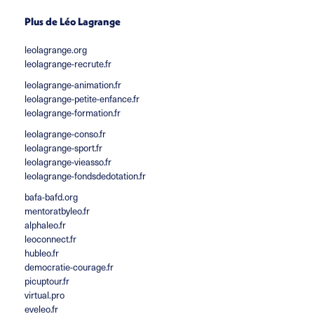
Plus de Léo Lagrange
leolagrange.org
leolagrange-recrute.fr
leolagrange-animation.fr
leolagrange-petite-enfance.fr
leolagrange-formation.fr
leolagrange-conso.fr
leolagrange-sport.fr
leolagrange-vieasso.fr
leolagrange-fondsdedotation.fr
bafa-bafd.org
mentoratbyleo.fr
alphaleo.fr
leoconnect.fr
hubleo.fr
democratie-courage.fr
picuptour.fr
virtual.pro
eveleo.fr