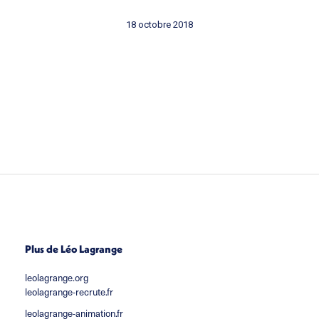
18 octobre 2018
Plus de Léo Lagrange
leolagrange.org
leolagrange-recrute.fr
leolagrange-animation.fr