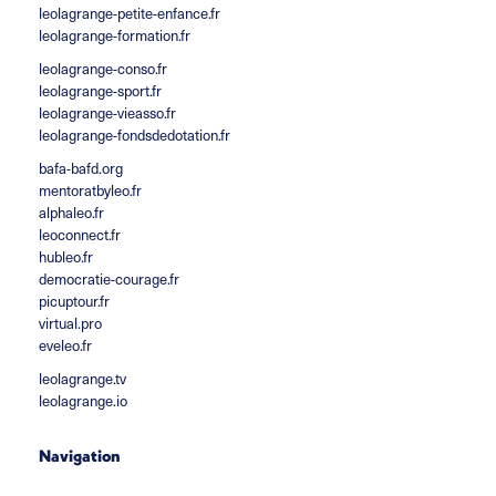
leolagrange-petite-enfance.fr
leolagrange-formation.fr
leolagrange-conso.fr
leolagrange-sport.fr
leolagrange-vieasso.fr
leolagrange-fondsdedotation.fr
bafa-bafd.org
mentoratbyleo.fr
alphaleo.fr
leoconnect.fr
hubleo.fr
democratie-courage.fr
picuptour.fr
virtual.pro
eveleo.fr
leolagrange.tv
leolagrange.io
Navigation