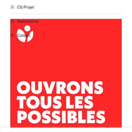
CS/Projet
Associations
Contact
Centre social Horizons
5 rue Sisley
29200 Brest
02 98 02 22 00
brest.horizons@leolagrange.org