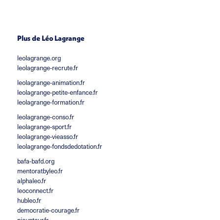
Plus de Léo Lagrange
leolagrange.org
leolagrange-recrute.fr
leolagrange-animation.fr
leolagrange-petite-enfance.fr
leolagrange-formation.fr
leolagrange-conso.fr
leolagrange-sport.fr
leolagrange-vieasso.fr
leolagrange-fondsdedotation.fr
bafa-bafd.org
mentoratbyleo.fr
alphaleo.fr
leoconnect.fr
hubleo.fr
democratie-courage.fr
picuptour.fr