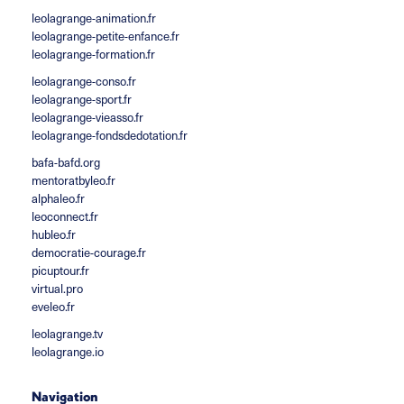
leolagrange-animation.fr
leolagrange-petite-enfance.fr
leolagrange-formation.fr
leolagrange-conso.fr
leolagrange-sport.fr
leolagrange-vieasso.fr
leolagrange-fondsdedotation.fr
bafa-bafd.org
mentoratbyleo.fr
alphaleo.fr
leoconnect.fr
hubleo.fr
democratie-courage.fr
picuptour.fr
virtual.pro
eveleo.fr
leolagrange.tv
leolagrange.io
Navigation