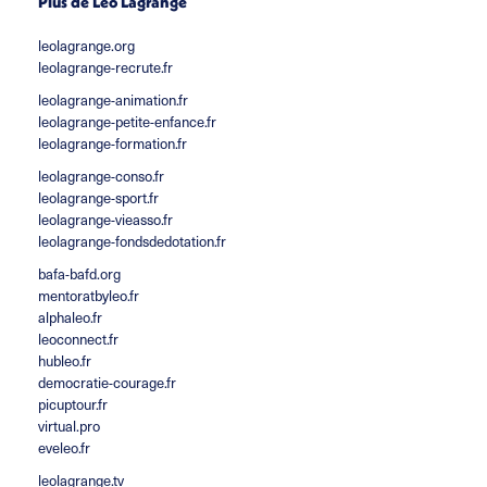
Plus de Léo Lagrange
leolagrange.org
leolagrange-recrute.fr
leolagrange-animation.fr
leolagrange-petite-enfance.fr
leolagrange-formation.fr
leolagrange-conso.fr
leolagrange-sport.fr
leolagrange-vieasso.fr
leolagrange-fondsdedotation.fr
bafa-bafd.org
mentoratbyleo.fr
alphaleo.fr
leoconnect.fr
hubleo.fr
democratie-courage.fr
picuptour.fr
virtual.pro
eveleo.fr
leolagrange.tv