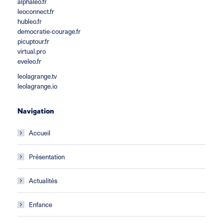
alphaleo.fr
leoconnect.fr
hubleo.fr
democratie-courage.fr
picuptour.fr
virtual.pro
eveleo.fr
leolagrange.tv
leolagrange.io
Navigation
Accueil
Présentation
Actualités
Enfance