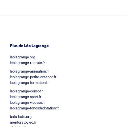
Plus de Léo Lagrange
leolagrange.org
leolagrange-recrute.fr
leolagrange-animation.fr
leolagrange-petite-enfance.fr
leolagrange-formation.fr
leolagrange-conso.fr
leolagrange-sport.fr
leolagrange-vieasso.fr
leolagrange-fondsdedotation.fr
bafa-bafd.org
mentoratbyleo.fr