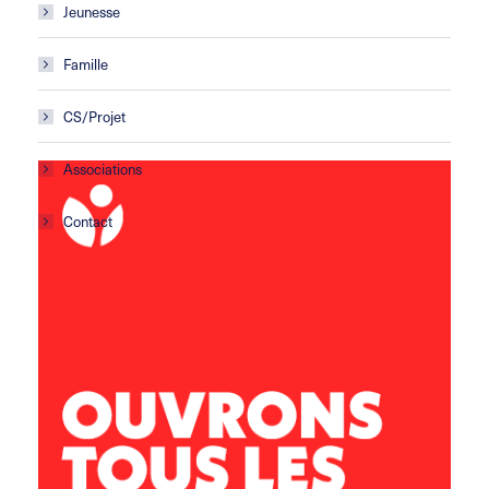
Jeunesse
Famille
CS/Projet
Associations
Contact
Centre social Horizons
5 rue Sisley
29200 Brest
02 98 02 22 00
brest.horizons@leolagrange.org