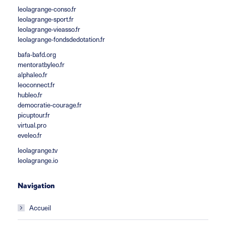
leolagrange-conso.fr
leolagrange-sport.fr
leolagrange-vieasso.fr
leolagrange-fondsdedotation.fr
bafa-bafd.org
mentoratbyleo.fr
alphaleo.fr
leoconnect.fr
hubleo.fr
democratie-courage.fr
picuptour.fr
virtual.pro
eveleo.fr
leolagrange.tv
leolagrange.io
Navigation
Accueil