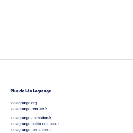
Plus de Léo Lagrange
leolagrange.org
leolagrange-recrute.fr
leolagrange-animation.fr
leolagrange-petite-enfance.fr
leolagrange-formation.fr