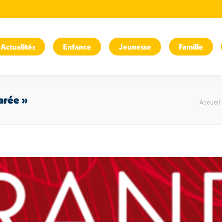
Actualités
Enfance
Jeunesse
Famille
Vous ê
arée »
Accueil