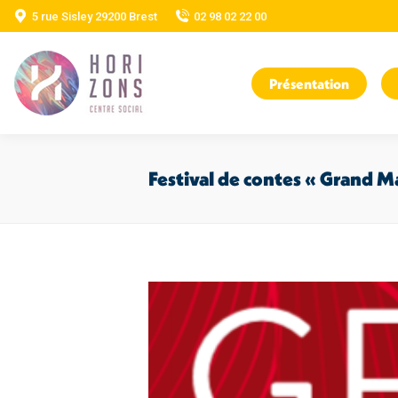
5 rue Sisley 29200 Brest
02 98 02 22 00
Présentation
Festival de contes « Grand M