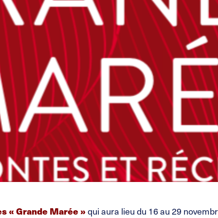
es
« Grande Marée »
qui aura lieu du 16 au 29 novembr