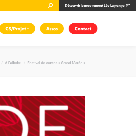
Recherche
Découvrir le mouvement Léo Lagrange
:
CS/Projet
Assos
Contact
tes ici :
Festival de contes « Grand Marée »
A l'affiche