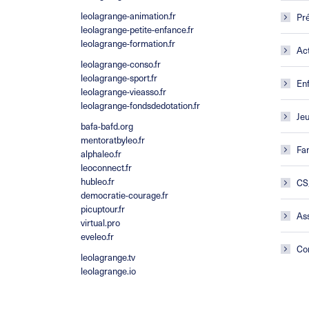
leolagrange-animation.fr
Pré
leolagrange-petite-enfance.fr
leolagrange-formation.fr
Act
leolagrange-conso.fr
leolagrange-sport.fr
En
leolagrange-vieasso.fr
leolagrange-fondsdedotation.fr
Je
bafa-bafd.org
mentoratbyleo.fr
Fam
alphaleo.fr
leoconnect.fr
hubleo.fr
CS
democratie-courage.fr
picuptour.fr
Ass
virtual.pro
eveleo.fr
Co
leolagrange.tv
leolagrange.io