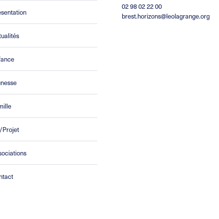
02 98 02 22 00
sentation
brest.horizons@leolagrange.org
ualités
fance
unesse
ille
/Projet
ociations
ntact