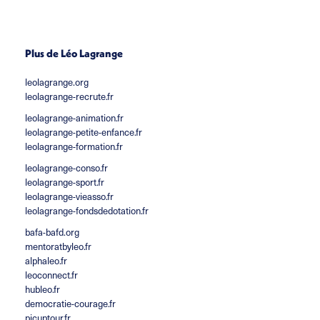
Plus de Léo Lagrange
leolagrange.org
leolagrange-recrute.fr
leolagrange-animation.fr
leolagrange-petite-enfance.fr
leolagrange-formation.fr
leolagrange-conso.fr
leolagrange-sport.fr
leolagrange-vieasso.fr
leolagrange-fondsdedotation.fr
bafa-bafd.org
mentoratbyleo.fr
alphaleo.fr
leoconnect.fr
hubleo.fr
democratie-courage.fr
picuptour.fr