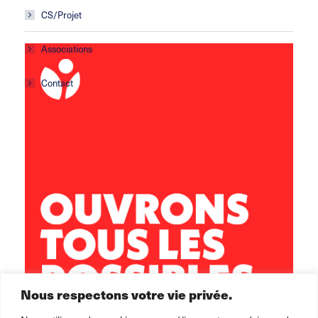
CS/Projet
Associations
Contact
Centre social Horizons
5 rue Sisley
29200 Brest
02 98 02 22 00
brest.horizons@leolagrange.org
Nous respectons votre vie privée.