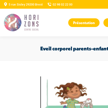
5 rue Sisley 29200 Brest
02 98 02 22 00
Présentation
Eveil corporel parents-enfan