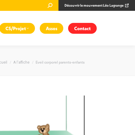
Recherche
Découvrir le mouvement Léo Lagrange
:
CS/Projet
Assos
Contact
us êtes ici :
Eveil corporel parents-enfants
ueil
A l'affiche