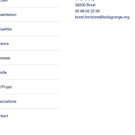
29200 Brest
02 98 02 22 00
sentation
brest.horizons@leolagrange.org
ualités
fance
unesse
ille
/Projet
ociations
ntact