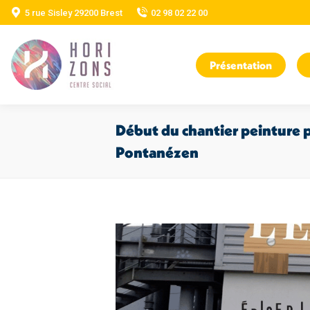
5 rue Sisley 29200 Brest
02 98 02 22 00
Présentation
Début du chantier peinture po
Pontanézen