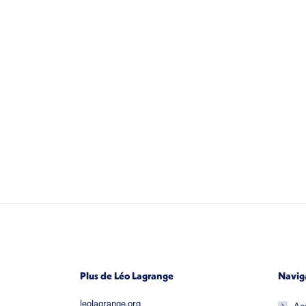
Plus de Léo Lagrange
Navig
leolagrange.org
Ac