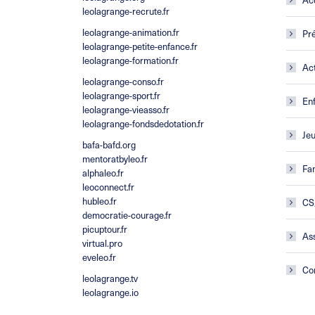
leolagrange-recrute.fr
leolagrange-animation.fr
Pré
leolagrange-petite-enfance.fr
leolagrange-formation.fr
Act
leolagrange-conso.fr
leolagrange-sport.fr
En
leolagrange-vieasso.fr
leolagrange-fondsdedotation.fr
Je
bafa-bafd.org
mentoratbyleo.fr
Fam
alphaleo.fr
leoconnect.fr
hubleo.fr
CS
democratie-courage.fr
picuptour.fr
Ass
virtual.pro
eveleo.fr
Co
leolagrange.tv
leolagrange.io