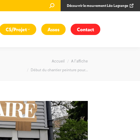
Recherche
Découvrir le mouvement Léo Lagrange
:
CS/Projet
Assos
Contact
s êtes ici :
Accueil
A l'affiche
Début du chantier peinture pour…