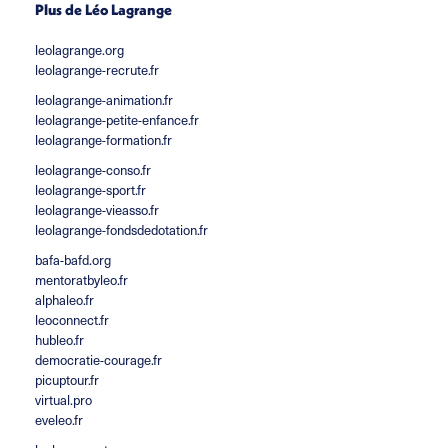
Plus de Léo Lagrange
leolagrange.org
leolagrange-recrute.fr
leolagrange-animation.fr
leolagrange-petite-enfance.fr
leolagrange-formation.fr
leolagrange-conso.fr
leolagrange-sport.fr
leolagrange-vieasso.fr
leolagrange-fondsdedotation.fr
bafa-bafd.org
mentoratbyleo.fr
alphaleo.fr
leoconnect.fr
hubleo.fr
democratie-courage.fr
picuptour.fr
virtual.pro
eveleo.fr