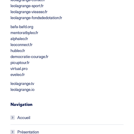
leolagrange-sport.fr
leolagrange-vieasso.fr
leolagrange-fondsdedotation.fr
bafa-bafd.org
mentoratbyleo.fr
alphaleo.fr
leoconnect.fr
hubleo.fr
democratie-courage.fr
picuptour.fr
virtual.pro
eveleo.fr
leolagrange.tv
leolagrange.io
Navigation
Accueil
Présentation