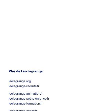
Plus de Léo Lagrange
leolagrange.org
leolagrange-recrute.fr
leolagrange-animation.fr
leolagrange-petite-enfance.fr
leolagrange-formation.fr
leolagrange-conso.fr