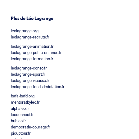
Plus de Léo Lagrange
leolagrange.org
leolagrange-recrute.fr
leolagrange-animation.fr
leolagrange-petite-enfance.fr
leolagrange-formation.fr
leolagrange-conso.fr
leolagrange-sport.fr
leolagrange-vieasso.fr
leolagrange-fondsdedotation.fr
bafa-bafd.org
mentoratbyleo.fr
alphaleo.fr
leoconnect.fr
hubleo.fr
democratie-courage.fr
picuptour.fr