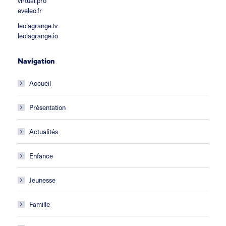
virtual.pro
eveleo.fr
leolagrange.tv
leolagrange.io
Navigation
Accueil
Présentation
Actualités
Enfance
Jeunesse
Famille