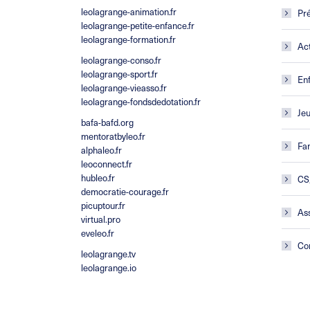
leolagrange-animation.fr
Pré
leolagrange-petite-enfance.fr
leolagrange-formation.fr
Act
leolagrange-conso.fr
leolagrange-sport.fr
En
leolagrange-vieasso.fr
leolagrange-fondsdedotation.fr
Je
bafa-bafd.org
mentoratbyleo.fr
Fam
alphaleo.fr
leoconnect.fr
hubleo.fr
CS
democratie-courage.fr
picuptour.fr
Ass
virtual.pro
eveleo.fr
Co
leolagrange.tv
leolagrange.io