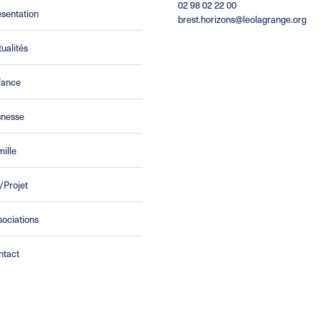
02 98 02 22 00
sentation
brest.horizons@leolagrange.org
ualités
fance
unesse
ille
/Projet
ociations
ntact