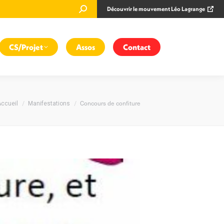
Recherche
Découvrir le mouvement Léo Lagrange
:
CS/Projet
Assos
Contact
Vous êtes ici :
Concours de confiture
ccueil
Manifestations