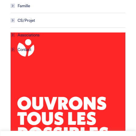
Famille
CS/Projet
Associations
Contact
Centre social Horizons
5 rue Sisley
29200 Brest
02 98 02 22 00
brest.horizons@leolagrange.org