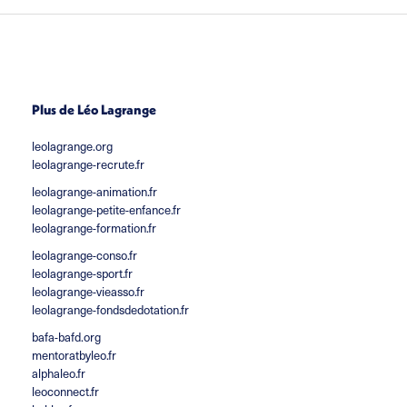
Plus de Léo Lagrange
leolagrange.org
leolagrange-recrute.fr
leolagrange-animation.fr
leolagrange-petite-enfance.fr
leolagrange-formation.fr
leolagrange-conso.fr
leolagrange-sport.fr
leolagrange-vieasso.fr
leolagrange-fondsdedotation.fr
bafa-bafd.org
mentoratbyleo.fr
alphaleo.fr
leoconnect.fr