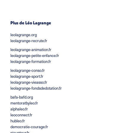
Plus de Léo Lagrange
leolagrange.org
leolagrange-recrute.fr
leolagrange-animation.fr
leolagrange-petite-enfance.fr
leolagrange-formation.fr
leolagrange-conso.fr
leolagrange-sport.fr
leolagrange-vieasso.fr
leolagrange-fondsdedotation.fr
bafa-bafd.org
mentoratbyleo.fr
alphaleo.fr
leoconnect.fr
hubleo.fr
democratie-courage.fr
picuptour.fr