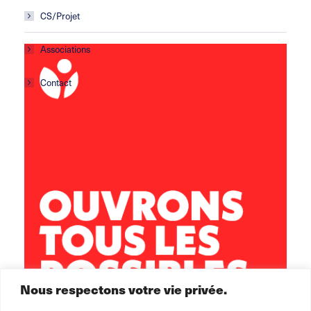
CS/Projet
Associations
Contact
Centre social Horizons
5 rue Sisley
29200 Brest
02 98 02 22 00
brest.horizons@leolagrange.org
Nous respectons votre vie privée.