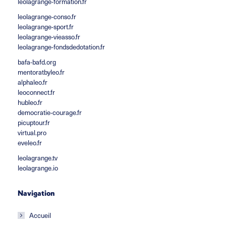
leolagrange-formation.fr
leolagrange-conso.fr
leolagrange-sport.fr
leolagrange-vieasso.fr
leolagrange-fondsdedotation.fr
bafa-bafd.org
mentoratbyleo.fr
alphaleo.fr
leoconnect.fr
hubleo.fr
democratie-courage.fr
picuptour.fr
virtual.pro
eveleo.fr
leolagrange.tv
leolagrange.io
Navigation
Accueil