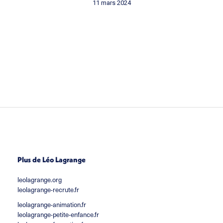
11 mars 2024
Plus de Léo Lagrange
leolagrange.org
leolagrange-recrute.fr
leolagrange-animation.fr
leolagrange-petite-enfance.fr