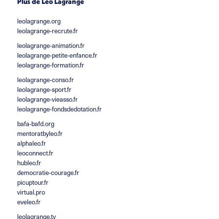
Plus de Léo Lagrange
leolagrange.org
leolagrange-recrute.fr
leolagrange-animation.fr
leolagrange-petite-enfance.fr
leolagrange-formation.fr
leolagrange-conso.fr
leolagrange-sport.fr
leolagrange-vieasso.fr
leolagrange-fondsdedotation.fr
bafa-bafd.org
mentoratbyleo.fr
alphaleo.fr
leoconnect.fr
hubleo.fr
democratie-courage.fr
picuptour.fr
virtual.pro
eveleo.fr
leolagrange.tv