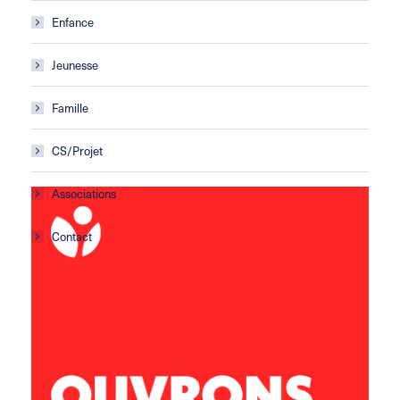
Enfance
Jeunesse
Famille
CS/Projet
Associations
Contact
Centre social Horizons
5 rue Sisley
29200 Brest
02 98 02 22 00
brest.horizons@leolagrange.org