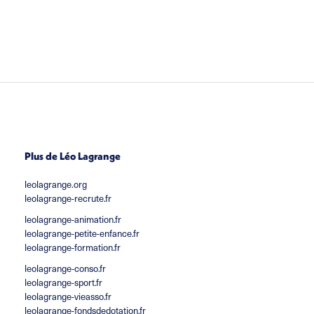
Plus de Léo Lagrange
leolagrange.org
leolagrange-recrute.fr
leolagrange-animation.fr
leolagrange-petite-enfance.fr
leolagrange-formation.fr
leolagrange-conso.fr
leolagrange-sport.fr
leolagrange-vieasso.fr
leolagrange-fondsdedotation.fr