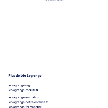
Plus de Léo Lagrange
leolagrange.org
leolagrange-recrute.fr
leolagrange-animation.fr
leolagrange-petite-enfance.fr
leolagrange-formation.fr