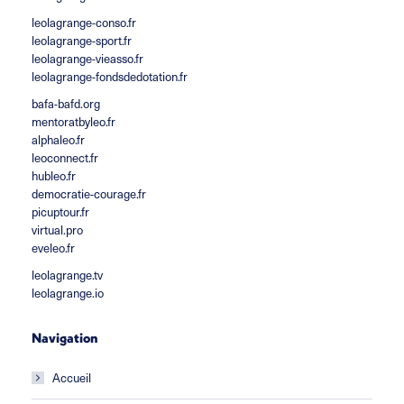
leolagrange-conso.fr
leolagrange-sport.fr
leolagrange-vieasso.fr
leolagrange-fondsdedotation.fr
bafa-bafd.org
mentoratbyleo.fr
alphaleo.fr
leoconnect.fr
hubleo.fr
democratie-courage.fr
picuptour.fr
virtual.pro
eveleo.fr
leolagrange.tv
leolagrange.io
Navigation
Accueil