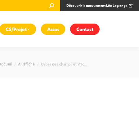
Recherche
Découvrir le mouvement Léo Lagrange
:
CS/Projet
Assos
Contact
Vous êtes ici :
Cabas des champs et Vrac…
Accueil
A l'affiche