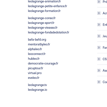
leolagrange-animation.fr
Pré
leolagrange-petite-enfance.fr
leolagrange-formation.fr
Act
leolagrange-conso.fr
leolagrange-sport.fr
En
leolagrange-vieasso.fr
leolagrange-fondsdedotation.fr
Je
bafa-bafd.org
mentoratbyleo.fr
Fam
alphaleo.fr
leoconnect.fr
hubleo.fr
CS
democratie-courage.fr
picuptour.fr
Ass
virtual.pro
eveleo.fr
Co
leolagrange.tv
leolagrange.io