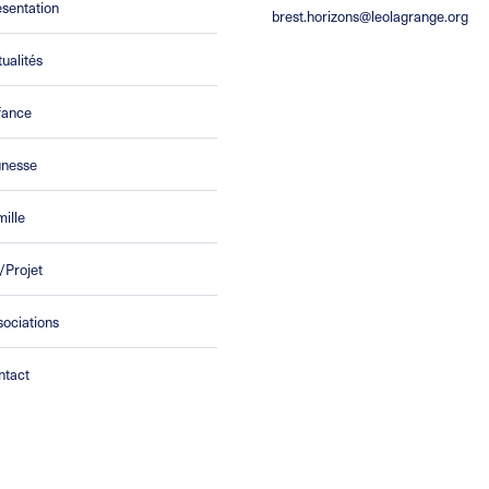
sentation
brest.horizons@leolagrange.org
ualités
fance
unesse
ille
/Projet
ociations
ntact