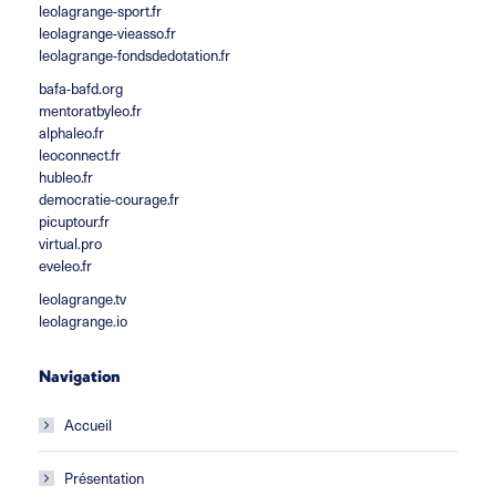
leolagrange-sport.fr
leolagrange-vieasso.fr
leolagrange-fondsdedotation.fr
bafa-bafd.org
mentoratbyleo.fr
alphaleo.fr
leoconnect.fr
hubleo.fr
democratie-courage.fr
picuptour.fr
virtual.pro
eveleo.fr
leolagrange.tv
leolagrange.io
Navigation
Accueil
Présentation