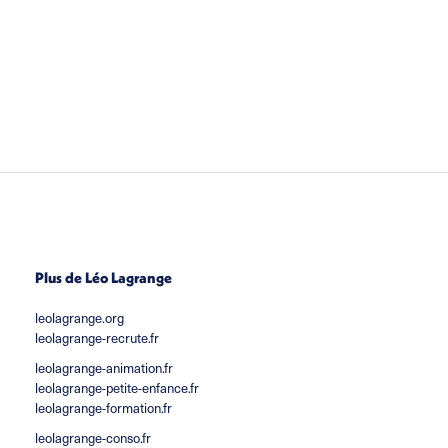
Plus de Léo Lagrange
leolagrange.org
leolagrange-recrute.fr
leolagrange-animation.fr
leolagrange-petite-enfance.fr
leolagrange-formation.fr
leolagrange-conso.fr