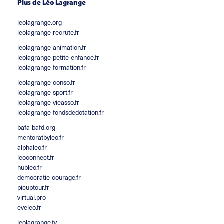
Plus de Léo Lagrange
leolagrange.org
leolagrange-recrute.fr
leolagrange-animation.fr
leolagrange-petite-enfance.fr
leolagrange-formation.fr
leolagrange-conso.fr
leolagrange-sport.fr
leolagrange-vieasso.fr
leolagrange-fondsdedotation.fr
bafa-bafd.org
mentoratbyleo.fr
alphaleo.fr
leoconnect.fr
hubleo.fr
democratie-courage.fr
picuptour.fr
virtual.pro
eveleo.fr
leolagrange.tv