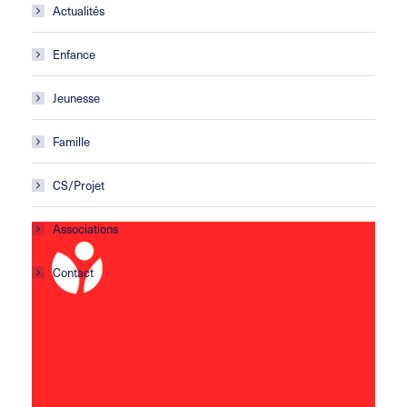
Actualités
Enfance
Jeunesse
Famille
CS/Projet
Associations
Contact
Centre social Horizons
5 rue Sisley
29200 Brest
02 98 02 22 00