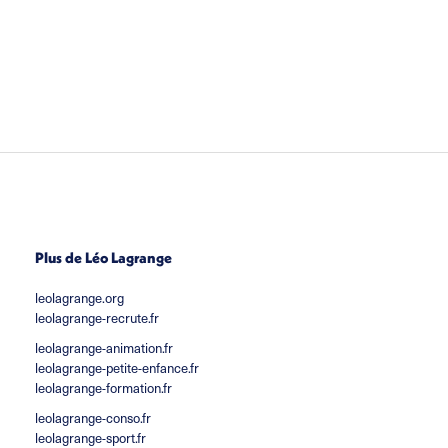
Plus de Léo Lagrange
leolagrange.org
leolagrange-recrute.fr
leolagrange-animation.fr
leolagrange-petite-enfance.fr
leolagrange-formation.fr
leolagrange-conso.fr
leolagrange-sport.fr