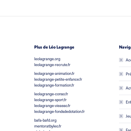
Plus de Léo Lagrange
Navig
leolagrange.org
Ac
leolagrange-recrute.fr
leolagrange-animation.fr
Pré
leolagrange-petite-enfance.fr
leolagrange-formation.fr
Act
leolagrange-conso.fr
leolagrange-sport.fr
En
leolagrange-vieasso.fr
leolagrange-fondsdedotation.fr
Je
bafa-bafd.org
mentoratbyleo.fr
Fam