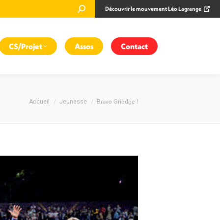
Recherche
Découvrir le mouvement Léo Lagrange
:
CS/Projet
Assos
Contact
Vous êtes ici :
Bravo Griedge !
Accueil
Jeunesse