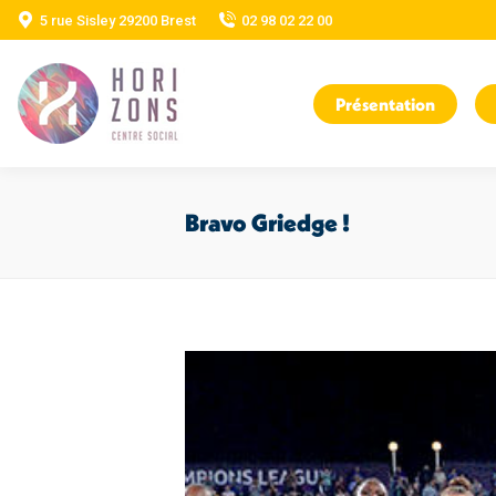
5 rue Sisley 29200 Brest
02 98 02 22 00
Présentation
Bravo Griedge !