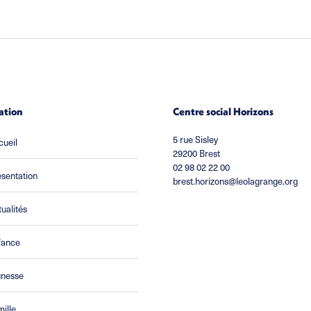
ation
Centre social Horizons
5 rue Sisley
cueil
29200 Brest
02 98 02 22 00
sentation
brest.horizons@leolagrange.org
ualités
fance
unesse
ille